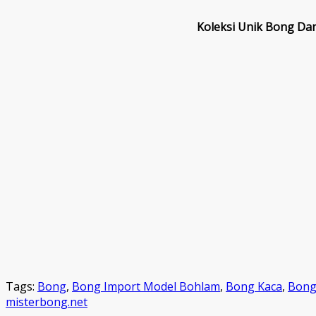
Koleksi Unik Bong D
Tags:
Bong
,
Bong Import Model Bohlam
,
Bong Kaca
,
Bong
misterbong.net