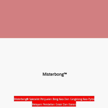
Misterbong™
Misterbong® Specialist Penjualan Bong Kaca Dan Cangklong Kaca Pyrex
Melayani Pembelian Grosir Dan Eceran