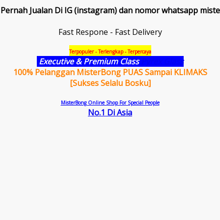
Pernah Jualan Di IG (instagram) dan nomor whatsapp miste
Fast Respone - Fast Delivery
Terpopuler - Terlengkap - Terpercaya
Executive & Premium Class
Pyrex Glass
100% Pelanggan MisterBong PUAS Sampai KLIMAKS
[Sukses Selalu Bosku]
MisterBong Online Shop For Special People
No.1 Di Asia
Promo 
™MB=>>>