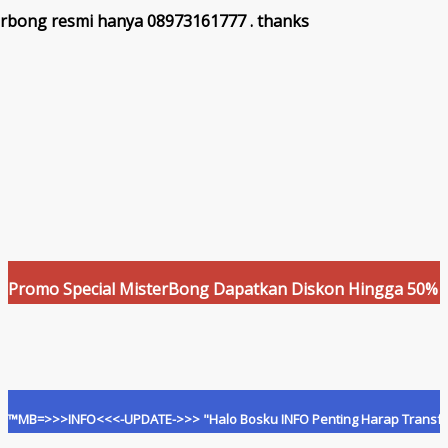
rbong resmi hanya 08973161777 . thanks
Special MisterBong Dapatkan Diskon Hingga 50% Dan Cashba
INFO<<<-UPDATE->>> "Halo Bosku INFO Penting Harap Transfer Hanya Ke 