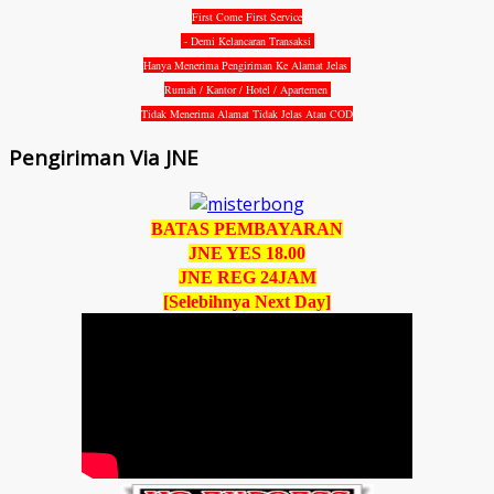
First Come First Service
- Demi Kelancaran Transaksi
Hanya Menerima Pengiriman Ke Alamat Jelas
Rumah / Kantor / Hotel / Apartemen
Tidak Menerima Alamat Tidak Jelas Atau COD
Pengiriman Via JNE
BATAS PEMBAYARAN
JNE YES 18.00
JNE REG 24JAM
[Selebihnya Next Day]