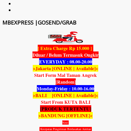
MBEXPRESS |GOSEND/GRAB
[ Extra Charge Rp 15.000 ]
Diluar / Belum Termasuk Ongkir
EVERYDAY : 08.00-20.00
>Jakarta [ONLINE | Available]<
Start Form Mal Taman Angrek
[Random]
Monday-Friday : 10.00-16.00
>BALI [ONLINE | Available]<
Start From KUTA BALI
[PRODUK TERTENTU]
>BANDUNG [OFFLINE]<
Note:
Kecepatan Pengiriman Berdasarkan Antrian