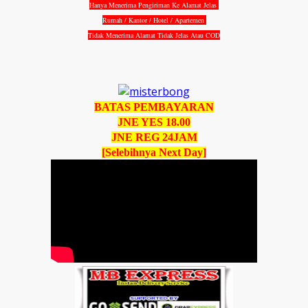
Hanya Menerima Pengiriman Ke Alamat Jelas
Rumah / Kantor / Hotel / Apartemen
Tidak Menerima Alamat Tidak Jelas Atau COD
BATAS PEMBAYARAN
JNE YES 18.00
JNE REG 24JAM
[Selebihnya Next Day]