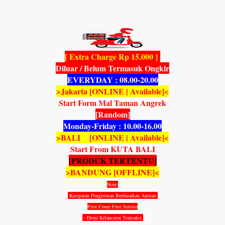
[ Extra Charge Rp 15.000 ]
Diluar / Belum Termasuk Ongkir
EVERYDAY : 08.00-20.00
>Jakarta [ONLINE | Available]<
Start Form Mal Taman Angrek
[Random]
Monday-Friday : 10.00-16.00
>BALI [ONLINE | Available]<
Start From KUTA BALI
[PRODUK TERTENTU]
>BANDUNG [OFFLINE]<
Note:
Kecepatan Pengiriman Berdasarkan Antrian
First Come First Service
- Demi Kelancaran Transaksi