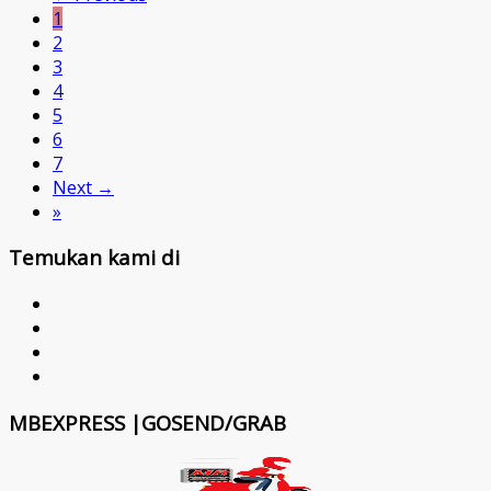
1
2
3
4
5
6
7
Next →
»
Temukan kami di
MBEXPRESS |GOSEND/GRAB