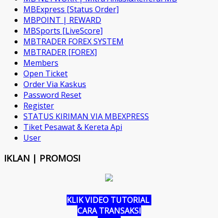
MBExpress [Status Order]
MBPOINT | REWARD
MBSports [LiveScore]
MBTRADER FOREX SYSTEM
MBTRADER [FOREX]
Members
Open Ticket
Order Via Kaskus
Password Reset
Register
STATUS KIRIMAN VIA MBEXPRESS
Tiket Pesawat & Kereta Api
User
IKLAN | PROMOSI
KLIK VIDEO TUTORIAL
CARA TRANSAKSI