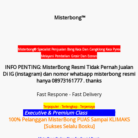
Misterbong™
Misterbong® Specialist Penjualan Bong Kaca Dan Cangklong Kaca Pyrex
Melayani Pembelian Grosir Dan Eceran
INFO PENTING: MisterBong Resmi Tidak Pernah Jualan
Di IG (instagram) dan nomor whatsapp misterbong resmi
hanya 08973161777 . thanks
Fast Respone - Fast Delivery
Terpopuler - Terlengkap - Terpercaya
Executive & Premium Class
Pyrex Glass
100% Pelanggan MisterBong PUAS Sampai KLIMAKS
[Sukses Selalu Bosku]