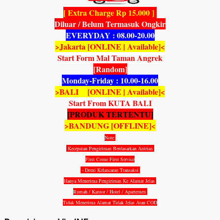
[ Extra Charge Rp 15.000 ]
Diluar / Belum Termasuk Ongkir
EVERYDAY : 08.00-20.00
>Jakarta [ONLINE | Available]<
Start Form Mal Taman Angrek
[Random]
Monday-Friday : 10.00-16.00
>BALI [ONLINE | Available]<
Start From KUTA BALI
[PRODUK TERTENTU]
>BANDUNG [OFFLINE]<
Note:
Kecepatan Pengiriman Berdasarkan Antrian
First Come First Service
- Demi Kelancaran Transaksi
Hanya Menerima Pengiriman Ke Alamat Jelas
Rumah / Kantor / Hotel / Apartemen
Tidak Menerima Alamat Tidak Jelas Atau COD