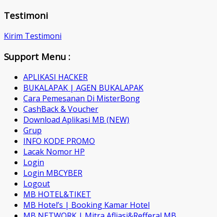
Testimoni
Kirim Testimoni
Support Menu :
APLIKASI HACKER
BUKALAPAK | AGEN BUKALAPAK
Cara Pemesanan Di MisterBong
CashBack & Voucher
Download Aplikasi MB (NEW)
Grup
INFO KODE PROMO
Lacak Nomor HP
Login
Login MBCYBER
Logout
MB HOTEL&TIKET
MB Hotel’s | Booking Kamar Hotel
MB NETWORK | Mitra Afliasi&Refferal MB