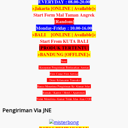
EVERYDAY : 08.00-20.00
>Jakarta [ONLINE | Available]<
Start Form Mal Taman Angrek
[Random]
Monday-Friday : 10.00-16.00
>BALI [ONLINE | Available]<
Start From KUTA BALI
[PRODUK TERTENTU]
>BANDUNG [OFFLINE]<
Note:
Kecepatan Pengiriman Berdasarkan Antrian
First Come First Service
- Demi Kelancaran Transaksi
Hanya Menerima Pengiriman Ke Alamat Jelas
Rumah / Kantor / Hotel / Apartemen
Tidak Menerima Alamat Tidak Jelas Atau COD
Pengiriman Via JNE