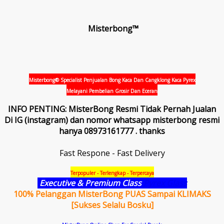
Misterbong™
Misterbong® Specialist Penjualan Bong Kaca Dan Cangklong Kaca Pyrex
Melayani Pembelian Grosir Dan Eceran
INFO PENTING: MisterBong Resmi Tidak Pernah Jualan
Di IG (instagram) dan nomor whatsapp misterbong resmi
hanya 08973161777 . thanks
Fast Respone - Fast Delivery
Terpopuler - Terlengkap - Terpercaya
Executive & Premium Class
Pyrex Glass
100% Pelanggan MisterBong PUAS Sampai KLIMAKS
[Sukses Selalu Bosku]