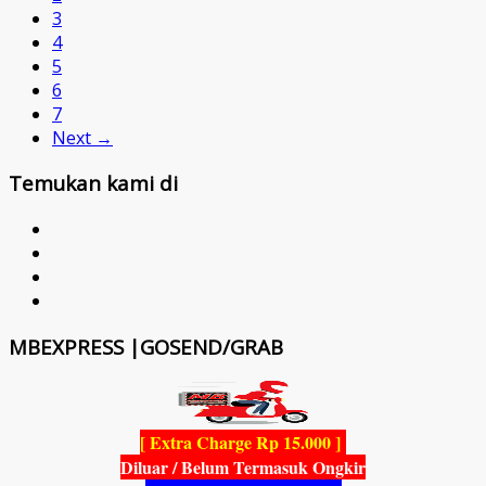
3
4
5
6
7
Next →
Temukan kami di
MBEXPRESS |GOSEND/GRAB
[ Extra Charge Rp 15.000 ]
Diluar / Belum Termasuk Ongkir