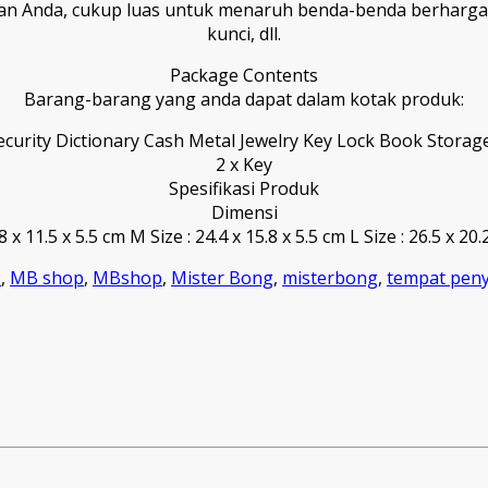
an Anda, cukup luas untuk menaruh benda-benda berharga s
kunci, dll.
Package Contents
Barang-barang yang anda dapat dalam kotak produk:
ecurity Dictionary Cash Metal Jewelry Key Lock Book Storag
2 x Key
Spesifikasi Produk
Dimensi
18 x 11.5 x 5.5 cm M Size : 24.4 x 15.8 x 5.5 cm L Size : 26.5 x 20.
B
,
MB shop
,
MBshop
,
Mister Bong
,
misterbong
,
tempat pen