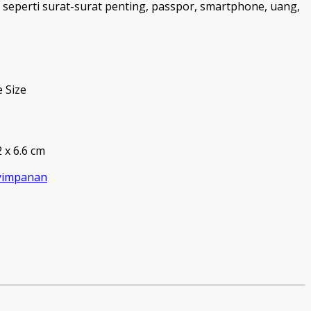
eperti surat-surat penting, passpor, smartphone, uang,
e Size
2 x 6.6 cm
yimpanan