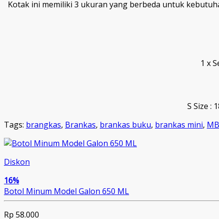
Kotak ini memiliki 3 ukuran yang berbeda untuk kebutuh
1 x S
S Size : 
Tags:
brangkas
,
Brankas
,
brankas buku
,
brankas mini
,
M
Diskon
16%
Botol Minum Model Galon 650 ML
Rp 58.000