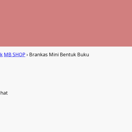
ik
MB SHOP
›
Brankas Mini Bentuk Buku
ihat