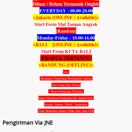
Diluar / Belum Termasuk Ongkir
EVERYDAY : 08.00-20.00
>Jakarta [ONLINE | Available]<
Start Form Mal Taman Angrek
[Random]
Monday-Friday : 10.00-16.00
>BALI [ONLINE | Available]<
Start From KUTA BALI
[PRODUK TERTENTU]
>BANDUNG [OFFLINE]<
Note:
Kecepatan Pengiriman Berdasarkan Antrian
First Come First Service
- Demi Kelancaran Transaksi
Hanya Menerima Pengiriman Ke Alamat Jelas
Rumah / Kantor / Hotel / Apartemen
Tidak Menerima Alamat Tidak Jelas Atau COD
Pengiriman Via JNE