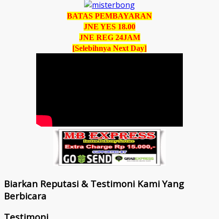
BATAS PEMBAYARAN
JNE YES 18.00
JNE REG 24JAM
[Selebihnya Next Day]
Biarkan Reputasi & Testimoni Kami Yang
Berbicara
Testimoni