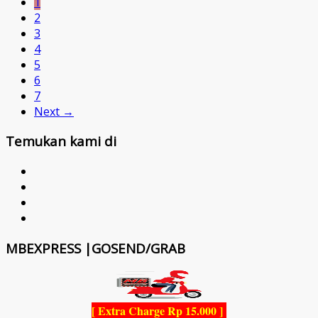
1
2
3
4
5
6
7
Next →
Temukan kami di
MBEXPRESS |GOSEND/GRAB
[ Extra Charge Rp 15.000 ]