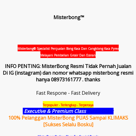
Misterbong™
Misterbong® Specialist Penjualan Bong Kaca Dan Cangklong Kaca Pyrex
Melayani Pembelian Grosir Dan Eceran
INFO PENTING: MisterBong Resmi Tidak Pernah Jualan
Di IG (instagram) dan nomor whatsapp misterbong resmi
hanya 08973161777 . thanks
Fast Respone - Fast Delivery
Terpopuler - Terlengkap - Terpercaya
Executive & Premium Class
Pyrex Glass
100% Pelanggan MisterBong PUAS Sampai KLIMAKS
[Sukses Selalu Bosku]