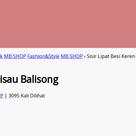
ik
MB SHOP
Fashion&Style
MB SHOP
›
Sisir Lipat Besi Kere
Pisau Balisong
OP
| 3095 Kali Dilihat