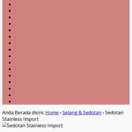
Anda Berada disini:
Home
›
Selang & Sedotan
›
Sedotan
Stainless Import