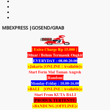
MBEXPRESS |GOSEND/GRAB
[ Extra Charge Rp 15.000 ]
Diluar / Belum Termasuk Ongkir
EVERYDAY : 08.00-20.00
>Jakarta [ONLINE | Available]<
Start Form Mal Taman Angrek
[Random]
Monday-Friday : 10.00-16.00
>BALI [ONLINE | Available]<
Start From KUTA BALI
[PRODUK TERTENTU]
>BANDUNG [OFFLINE]<