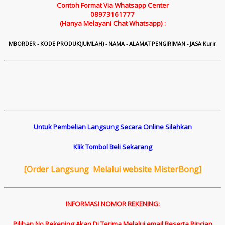
Contoh Format Via Whatsapp Center
08973161777
(Hanya Melayani Chat Whatsapp) :
M
B
ORDER - KODE PRODUK(JUMLAH) - NAMA - ALAMAT PENGIRIMAN - JASA Kurir
Untuk Pembelian Langsung Secara Online Silahkan
Klik Tombol Beli Sekarang
[
Order Langsung Melalui website MisterBong]
INFORMASI NOMOR REKENING:
Pilihan No Rekening Akan Di Terima Melalui email Beserta Rincian