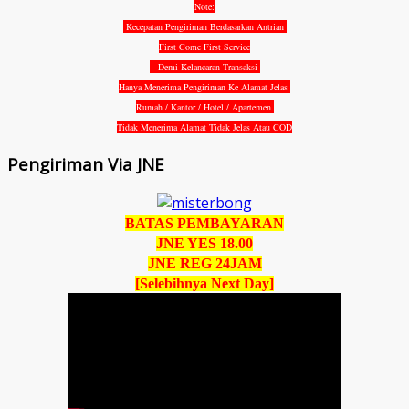
Note:
Kecepatan Pengiriman Berdasarkan Antrian
First Come First Service
- Demi Kelancaran Transaksi
Hanya Menerima Pengiriman Ke Alamat Jelas
Rumah / Kantor / Hotel / Apartemen
Tidak Menerima Alamat Tidak Jelas Atau COD
Pengiriman Via JNE
BATAS PEMBAYARAN
JNE YES 18.00
JNE REG 24JAM
[Selebihnya Next Day]