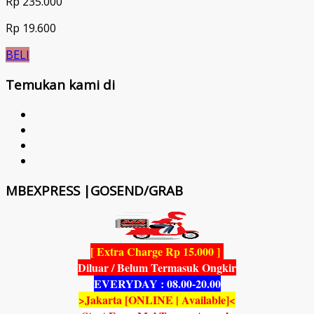
Rp 235.000
Rp 19.600
BELI
Temukan kami di
MBEXPRESS |GOSEND/GRAB
[ Extra Charge Rp 15.000 ]
Diluar / Belum Termasuk Ongkir
EVERYDAY : 08.00-20.00
>Jakarta [ONLINE | Available]<