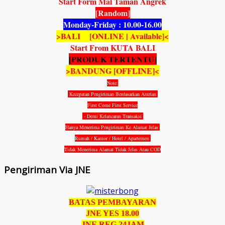
Start Form Mal Taman Angrek
[Random]
Monday-Friday : 10.00-16.00
>BALI [ONLINE | Available]<
Start From KUTA BALI
[PRODUK TERTENTU]
>BANDUNG [OFFLINE]<
Note:
Kecepatan Pengiriman Berdasarkan Antrian
First Come First Service
- Demi Kelancaran Transaksi
Hanya Menerima Pengiriman Ke Alamat Jelas
Rumah / Kantor / Hotel / Apartemen
Tidak Menerima Alamat Tidak Jelas Atau COD
Pengiriman Via JNE
BATAS PEMBAYARAN
JNE YES 18.00
JNE REG 24JAM