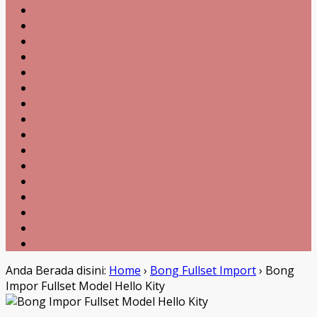
Anda Berada disini:
Home
›
Bong Fullset Import
›
Bong
Impor Fullset Model Hello Kity