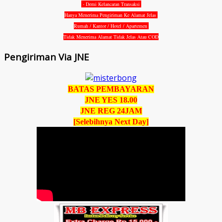
- Demi Kelancaran Transaksi
Hanya Menerima Pengiriman Ke Alamat Jelas
Rumah / Kantor / Hotel / Apartemen
Tidak Menerima Alamat Tidak Jelas Atau COD
Pengiriman Via JNE
BATAS PEMBAYARAN
JNE YES 18.00
JNE REG 24JAM
[Selebihnya Next Day]