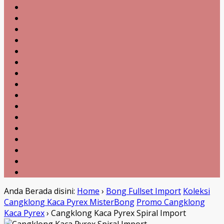
Anda Berada disini:
Home
›
Bong Fullset Import
Koleksi
Cangklong Kaca Pyrex MisterBong
Promo Cangklong
Kaca Pyrex
›
Cangklong Kaca Pyrex Spiral Import