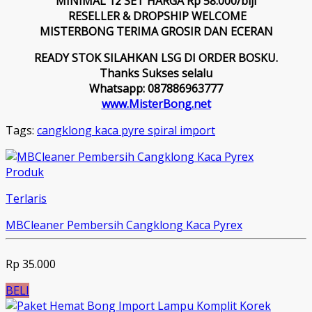
MINIMAL 12 SET HARGA Rp 58.000/biji
RESELLER & DROPSHIP WELCOME
MISTERBONG TERIMA GROSIR DAN ECERAN
READY STOK SILAHKAN LSG DI ORDER BOSKU.
Thanks Sukses selalu
Whatsapp: 087886963777
www.MisterBong.net
Tags:
cangklong kaca pyre spiral import
Produk
Terlaris
MBCleaner Pembersih Cangklong Kaca Pyrex
Rp 35.000
BELI