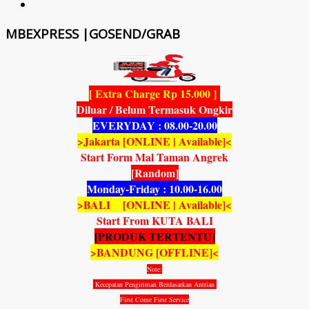
MBEXPRESS |GOSEND/GRAB
[ Extra Charge Rp 15.000 ]
Diluar / Belum Termasuk Ongkir
EVERYDAY : 08.00-20.00
>Jakarta [ONLINE | Available]<
Start Form Mal Taman Angrek
[Random]
Monday-Friday : 10.00-16.00
>BALI [ONLINE | Available]<
Start From KUTA BALI
[PRODUK TERTENTU]
>BANDUNG [OFFLINE]<
Note:
Kecepatan Pengiriman Berdasarkan Antrian
First Come First Service