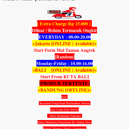
[ Extra Charge Rp 15.000 ]
Diluar / Belum Termasuk Ongkir
EVERYDAY : 08.00-20.00
>Jakarta [ONLINE | Available]<
Start Form Mal Taman Angrek
[Random]
Monday-Friday : 10.00-16.00
>BALI [ONLINE | Available]<
Start From KUTA BALI
[PRODUK TERTENTU]
>BANDUNG [OFFLINE]<
Note:
Kecepatan Pengiriman Berdasarkan Antrian
First Come First Service
- Demi Kelancaran Transaksi
Hanya Menerima Pengiriman Ke Alamat Jelas
Rumah / Kantor / Hotel / Apartemen