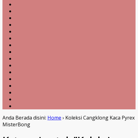
Anda Berada disini:
Home
›
Koleksi Cangklong Kaca Pyrex
MisterBong