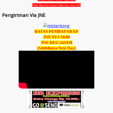
Tidak Menerima Alamat Tidak Jelas Atau COD
Pengiriman Via JNE
BATAS PEMBAYARAN
JNE YES 18.00
JNE REG 24JAM
[Selebihnya Next Day]