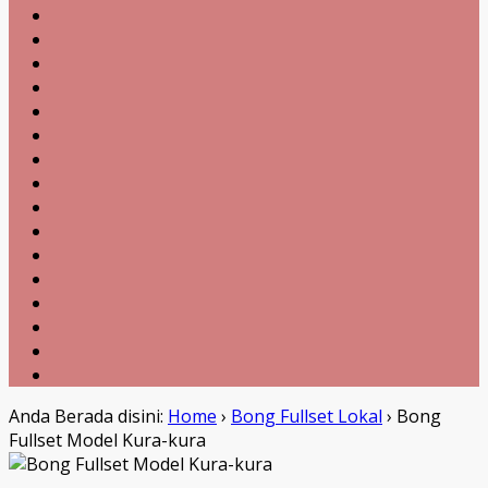
Anda Berada disini:
Home
›
Bong Fullset Lokal
›
Bong
Fullset Model Kura-kura