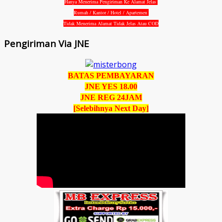
Hanya Menerima Pengiriman Ke Alamat Jelas
Rumah / Kantor / Hotel / Apartemen
Tidak Menerima Alamat Tidak Jelas Atau COD
Pengiriman Via JNE
BATAS PEMBAYARAN
JNE YES 18.00
JNE REG 24JAM
[Selebihnya Next Day]