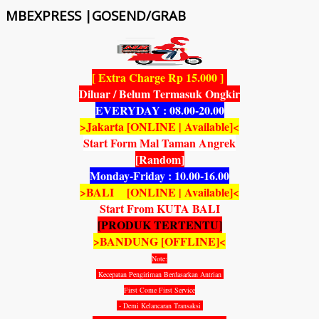
MBEXPRESS |GOSEND/GRAB
[ Extra Charge Rp 15.000 ]
Diluar / Belum Termasuk Ongkir
EVERYDAY : 08.00-20.00
>Jakarta [ONLINE | Available]<
Start Form Mal Taman Angrek
[Random]
Monday-Friday : 10.00-16.00
>BALI [ONLINE | Available]<
Start From KUTA BALI
[PRODUK TERTENTU]
>BANDUNG [OFFLINE]<
Note:
Kecepatan Pengiriman Berdasarkan Antrian
First Come First Service
- Demi Kelancaran Transaksi