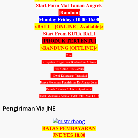
Start Form Mal Taman Angrek
[Random]
Monday-Friday : 10.00-16.00
>BALI [ONLINE | Available]<
Start From KUTA BALI
[PRODUK TERTENTU]
>BANDUNG [OFFLINE]<
Note:
Kecepatan Pengiriman Berdasarkan Antrian
First Come First Service
- Demi Kelancaran Transaksi
Hanya Menerima Pengiriman Ke Alamat Jelas
Rumah / Kantor / Hotel / Apartemen
Tidak Menerima Alamat Tidak Jelas Atau COD
Pengiriman Via JNE
BATAS PEMBAYARAN
JNE YES 18.00