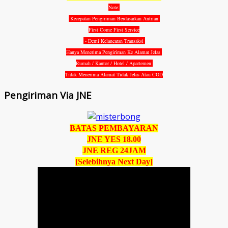
Note:
Kecepatan Pengiriman Berdasarkan Antrian
First Come First Service
- Demi Kelancaran Transaksi
Hanya Menerima Pengiriman Ke Alamat Jelas
Rumah / Kantor / Hotel / Apartemen
Tidak Menerima Alamat Tidak Jelas Atau COD
Pengiriman Via JNE
BATAS PEMBAYARAN
JNE YES 18.00
JNE REG 24JAM
[Selebihnya Next Day]