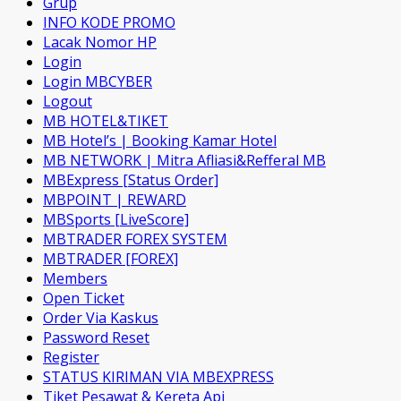
Grup
INFO KODE PROMO
Lacak Nomor HP
Login
Login MBCYBER
Logout
MB HOTEL&TIKET
MB Hotel’s | Booking Kamar Hotel
MB NETWORK | Mitra Afliasi&Refferal MB
MBExpress [Status Order]
MBPOINT | REWARD
MBSports [LiveScore]
MBTRADER FOREX SYSTEM
MBTRADER [FOREX]
Members
Open Ticket
Order Via Kaskus
Password Reset
Register
STATUS KIRIMAN VIA MBEXPRESS
Tiket Pesawat & Kereta Api