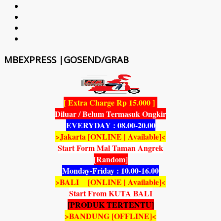
MBEXPRESS |GOSEND/GRAB
[ Extra Charge Rp 15.000 ]
Diluar / Belum Termasuk Ongkir
EVERYDAY : 08.00-20.00
>Jakarta [ONLINE | Available]<
Start Form Mal Taman Angrek
[Random]
Monday-Friday : 10.00-16.00
>BALI [ONLINE | Available]<
Start From KUTA BALI
[PRODUK TERTENTU]
>BANDUNG [OFFLINE]<