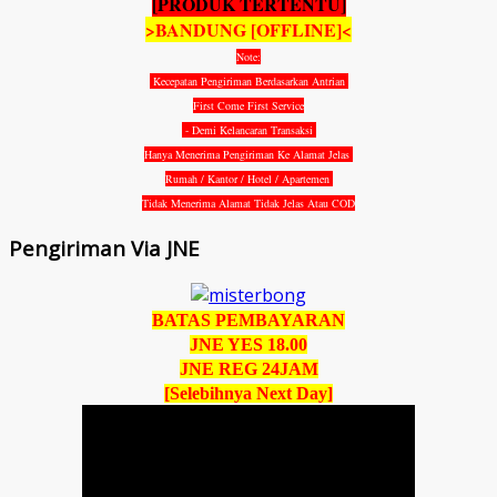
[PRODUK TERTENTU]
>BANDUNG [OFFLINE]<
Note:
Kecepatan Pengiriman Berdasarkan Antrian
First Come First Service
- Demi Kelancaran Transaksi
Hanya Menerima Pengiriman Ke Alamat Jelas
Rumah / Kantor / Hotel / Apartemen
Tidak Menerima Alamat Tidak Jelas Atau COD
Pengiriman Via JNE
BATAS PEMBAYARAN
JNE YES 18.00
JNE REG 24JAM
[Selebihnya Next Day]