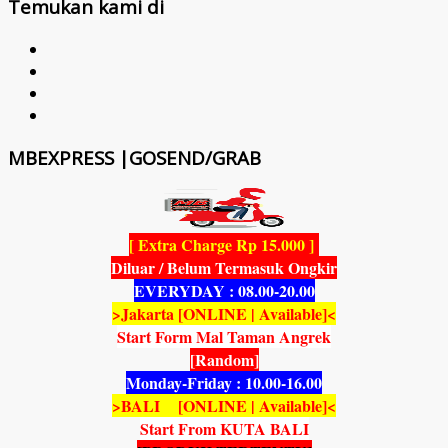
Temukan kami di
MBEXPRESS |GOSEND/GRAB
[ Extra Charge Rp 15.000 ]
Diluar / Belum Termasuk Ongkir
EVERYDAY : 08.00-20.00
>Jakarta [ONLINE | Available]<
Start Form Mal Taman Angrek
[Random]
Monday-Friday : 10.00-16.00
>BALI [ONLINE | Available]<
Start From KUTA BALI