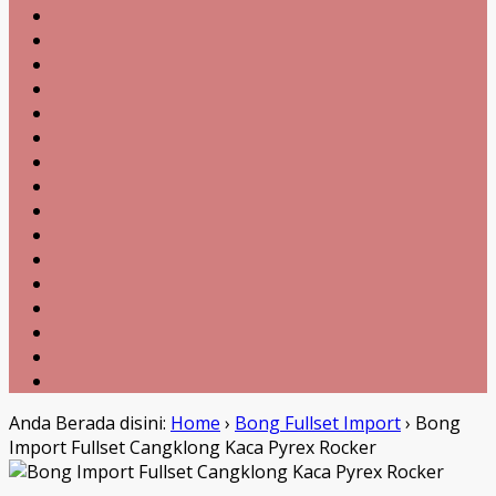
Anda Berada disini:
Home
›
Bong Fullset Import
›
Bong
Import Fullset Cangklong Kaca Pyrex Rocker