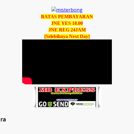
BATAS PEMBAYARAN
JNE YES 18.00
JNE REG 24JAM
[Selebihnya Next Day]
ara