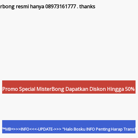
rbong resmi hanya 08973161777 . thanks
Special MisterBong Dapatkan Diskon Hingga 50% Dan Cashba
INFO<<<-UPDATE->>> "Halo Bosku INFO Penting Harap Transfer Hanya Ke 