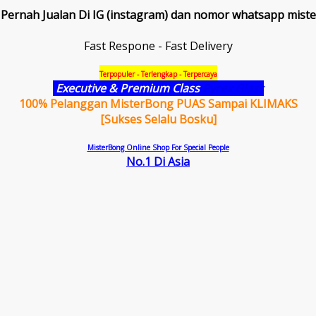
Pernah Jualan Di IG (instagram) dan nomor whatsapp miste
Fast Respone - Fast Delivery
Terpopuler - Terlengkap - Terpercaya
Executive & Premium Class
Pyrex Glass
100% Pelanggan MisterBong PUAS Sampai KLIMAKS
[Sukses Selalu Bosku]
MisterBong Online Shop For Special People
No.1 Di Asia
Promo 
™MB=>>>