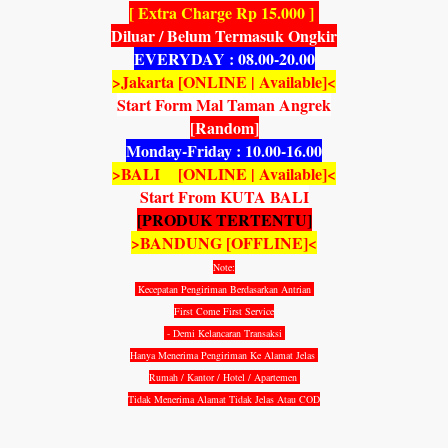
[ Extra Charge Rp 15.000 ]
Diluar / Belum Termasuk Ongkir
EVERYDAY : 08.00-20.00
>Jakarta [ONLINE | Available]<
Start Form Mal Taman Angrek
[Random]
Monday-Friday : 10.00-16.00
>BALI [ONLINE | Available]<
Start From KUTA BALI
[PRODUK TERTENTU]
>BANDUNG [OFFLINE]<
Note:
Kecepatan Pengiriman Berdasarkan Antrian
First Come First Service
- Demi Kelancaran Transaksi
Hanya Menerima Pengiriman Ke Alamat Jelas
Rumah / Kantor / Hotel / Apartemen
Tidak Menerima Alamat Tidak Jelas Atau COD