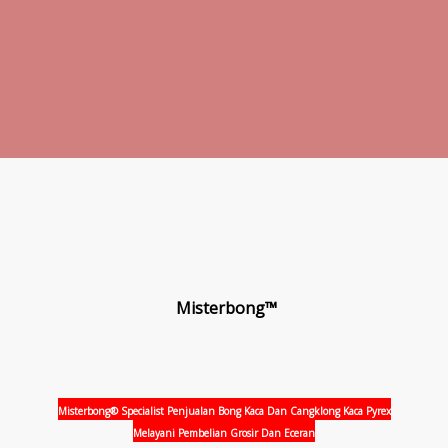
Misterbong™
Misterbong® Specialist Penjualan Bong Kaca Dan Cangklong Kaca Pyrex
Melayani Pembelian Grosir Dan Eceran