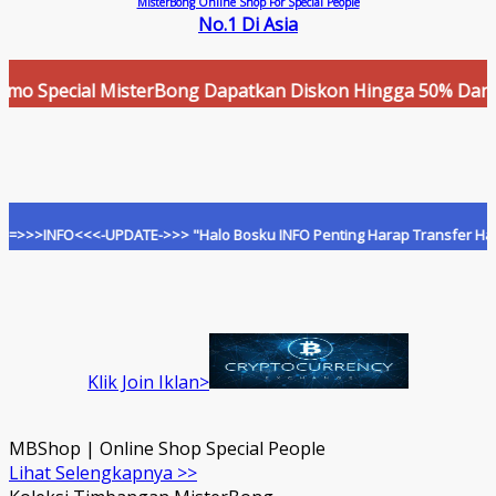
MisterBong Online Shop For Special People
No.1 Di Asia
pecial MisterBong Dapatkan Diskon Hingga 50% Dan Cashbac
NFO<<<-UPDATE->>> "Halo Bosku INFO Penting Harap Transfer Hanya Ke R
Klik Join Iklan>
MBShop | Online Shop Special People
Lihat Selengkapnya >>