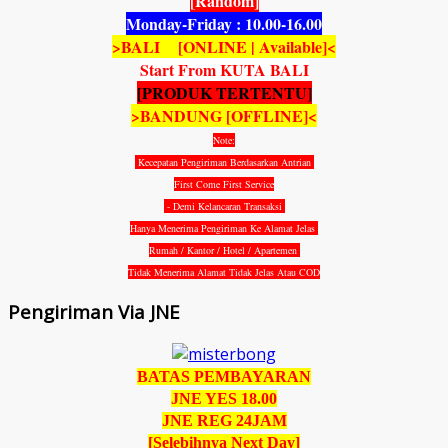
[Random]
Monday-Friday : 10.00-16.00
>BALI [ONLINE | Available]<
Start From KUTA BALI
[PRODUK TERTENTU]
>BANDUNG [OFFLINE]<
Note:
Kecepatan Pengiriman Berdasarkan Antrian
First Come First Service
- Demi Kelancaran Transaksi
Hanya Menerima Pengiriman Ke Alamat Jelas
Rumah / Kantor / Hotel / Apartemen
Tidak Menerima Alamat Tidak Jelas Atau COD
Pengiriman Via JNE
BATAS PEMBAYARAN
JNE YES 18.00
JNE REG 24JAM
[Selebihnya Next Day]