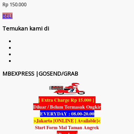
Rp 150.000
BELI
Temukan kami di
MBEXPRESS |GOSEND/GRAB
[ Extra Charge Rp 15.000 ]
Diluar / Belum Termasuk Ongkir
EVERYDAY : 08.00-20.00
>Jakarta [ONLINE | Available]<
Start Form Mal Taman Angrek