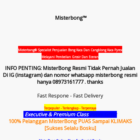
Misterbong™
Misterbong® Specialist Penjualan Bong Kaca Dan Cangklong Kaca Pyrex
Melayani Pembelian Grosir Dan Eceran
INFO PENTING: MisterBong Resmi Tidak Pernah Jualan
Di IG (instagram) dan nomor whatsapp misterbong resmi
hanya 08973161777 . thanks
Fast Respone - Fast Delivery
Terpopuler - Terlengkap - Terpercaya
Executive & Premium Class
Pyrex Glass
100% Pelanggan MisterBong PUAS Sampai KLIMAKS
[Sukses Selalu Bosku]