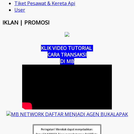
Tiket Pesawat & Kereta Api
User
IKLAN | PROMOSI
KLIK VIDEO TUTORIAL
CARA TRANSAKSI
DI MB