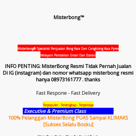
Misterbong™
Misterbong® Specialist Penjualan Bong Kaca Dan Cangklong Kaca Pyrex
Melayani Pembelian Grosir Dan Eceran
INFO PENTING: MisterBong Resmi Tidak Pernah Jualan
Di IG (instagram) dan nomor whatsapp misterbong resmi
hanya 08973161777 . thanks
Fast Respone - Fast Delivery
Terpopuler - Terlengkap - Terpercaya
Executive & Premium Class
Pyrex Glass
100% Pelanggan MisterBong PUAS Sampai KLIMAKS
[Sukses Selalu Bosku]