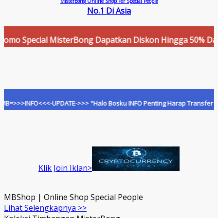
MisterBong Online Shop For Special People
No.1 Di Asia
 Special MisterBong Dapatkan Diskon Hingga 50% Dan Cashb
>INFO<<<-UPDATE->>> "Halo Bosku INFO Penting Harap Transfer Hanya Ke
Klik Join Iklan>
MBShop | Online Shop Special People
Lihat Selengkapnya >>