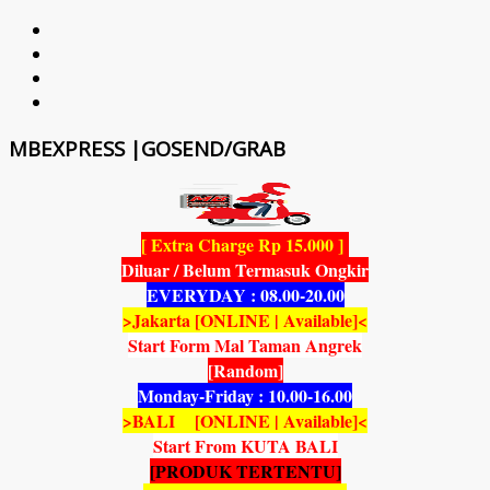
MBEXPRESS |GOSEND/GRAB
[ Extra Charge Rp 15.000 ]
Diluar / Belum Termasuk Ongkir
EVERYDAY : 08.00-20.00
>Jakarta [ONLINE | Available]<
Start Form Mal Taman Angrek
[Random]
Monday-Friday : 10.00-16.00
>BALI [ONLINE | Available]<
Start From KUTA BALI
[PRODUK TERTENTU]