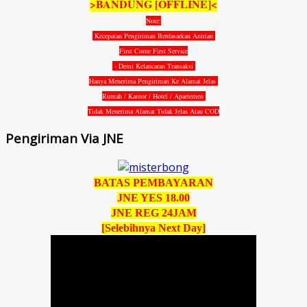
>BANDUNG [OFFLINE]<
Note:
Kecepatan Pengiriman Berdasarkan Antrian
First Come First Service
- Demi Kelancaran Transaksi
Hanya Menerima Pengiriman Ke Alamat Jelas
Rumah / Kantor / Hotel / Apartemen
Tidak Menerima Alamat Tidak Jelas Atau COD
Pengiriman Via JNE
BATAS PEMBAYARAN
JNE YES 18.00
JNE REG 24JAM
[Selebihnya Next Day]