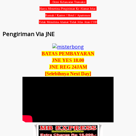
- Demi Kelancaran Transaksi
Hanya Menerima Pengiriman Ke Alamat Jelas
Rumah / Kantor / Hotel / Apartemen
Tidak Menerima Alamat Tidak Jelas Atau COD
Pengiriman Via JNE
BATAS PEMBAYARAN
JNE YES 18.00
JNE REG 24JAM
[Selebihnya Next Day]