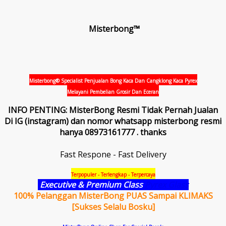
Misterbong™
Misterbong® Specialist Penjualan Bong Kaca Dan Cangklong Kaca Pyrex
Melayani Pembelian Grosir Dan Eceran
INFO PENTING: MisterBong Resmi Tidak Pernah Jualan
Di IG (instagram) dan nomor whatsapp misterbong resmi
hanya 08973161777 . thanks
Fast Respone - Fast Delivery
Terpopuler - Terlengkap - Terpercaya
Executive & Premium Class
Pyrex Glass
100% Pelanggan MisterBong PUAS Sampai KLIMAKS
[Sukses Selalu Bosku]