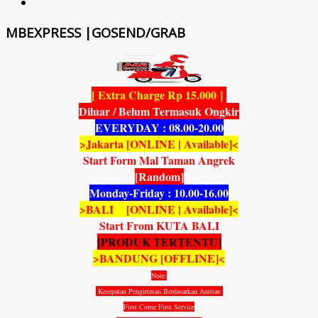
MBEXPRESS |GOSEND/GRAB
[ Extra Charge Rp 15.000 ]
Diluar / Belum Termasuk Ongkir
EVERYDAY : 08.00-20.00
>Jakarta [ONLINE | Available]<
Start Form Mal Taman Angrek
[Random]
Monday-Friday : 10.00-16.00
>BALI [ONLINE | Available]<
Start From KUTA BALI
[PRODUK TERTENTU]
>BANDUNG [OFFLINE]<
Note:
Kecepatan Pengiriman Berdasarkan Antrian
First Come First Service