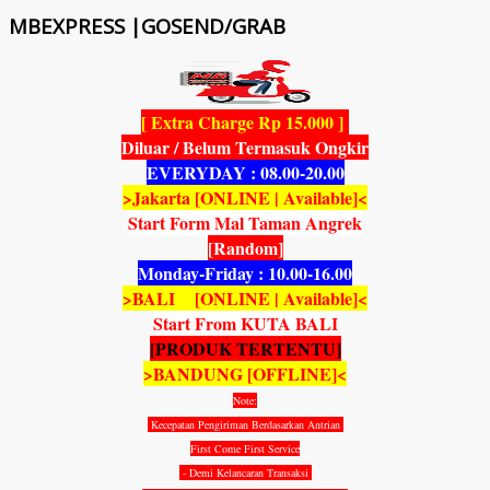
MBEXPRESS |GOSEND/GRAB
[ Extra Charge Rp 15.000 ]
Diluar / Belum Termasuk Ongkir
EVERYDAY : 08.00-20.00
>Jakarta [ONLINE | Available]<
Start Form Mal Taman Angrek
[Random]
Monday-Friday : 10.00-16.00
>BALI [ONLINE | Available]<
Start From KUTA BALI
[PRODUK TERTENTU]
>BANDUNG [OFFLINE]<
Note:
Kecepatan Pengiriman Berdasarkan Antrian
First Come First Service
- Demi Kelancaran Transaksi