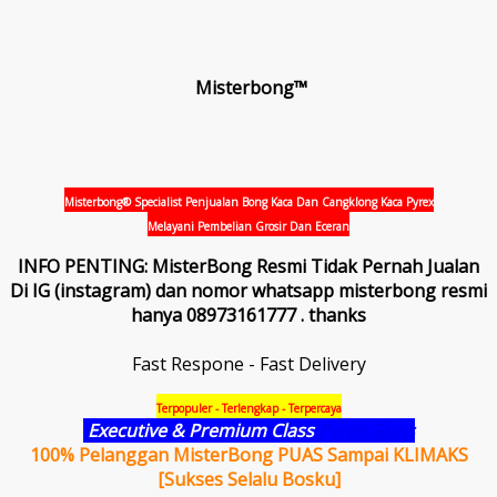
Misterbong™
Misterbong® Specialist Penjualan Bong Kaca Dan Cangklong Kaca Pyrex
Melayani Pembelian Grosir Dan Eceran
INFO PENTING: MisterBong Resmi Tidak Pernah Jualan
Di IG (instagram) dan nomor whatsapp misterbong resmi
hanya 08973161777 . thanks
Fast Respone - Fast Delivery
Terpopuler - Terlengkap - Terpercaya
Executive & Premium Class
Pyrex Glass
100% Pelanggan MisterBong PUAS Sampai KLIMAKS
[Sukses Selalu Bosku]