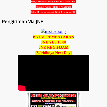
Hanya Menerima Pengiriman Ke Alamat Jelas
Rumah / Kantor / Hotel / Apartemen
Tidak Menerima Alamat Tidak Jelas Atau COD
Pengiriman Via JNE
BATAS PEMBAYARAN
JNE YES 18.00
JNE REG 24JAM
[Selebihnya Next Day]