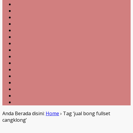
Anda Berada disini:
Home
›
Tag ‘jual bong fullset
cangklong’