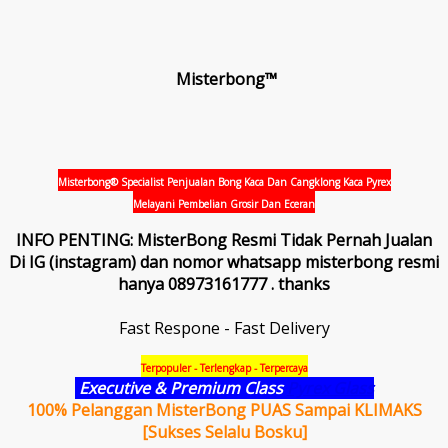
Misterbong™
Misterbong® Specialist Penjualan Bong Kaca Dan Cangklong Kaca Pyrex
Melayani Pembelian Grosir Dan Eceran
INFO PENTING: MisterBong Resmi Tidak Pernah Jualan
Di IG (instagram) dan nomor whatsapp misterbong resmi
hanya 08973161777 . thanks
Fast Respone - Fast Delivery
Terpopuler - Terlengkap - Terpercaya
Executive & Premium Class
Pyrex Glass
100% Pelanggan MisterBong PUAS Sampai KLIMAKS
[Sukses Selalu Bosku]