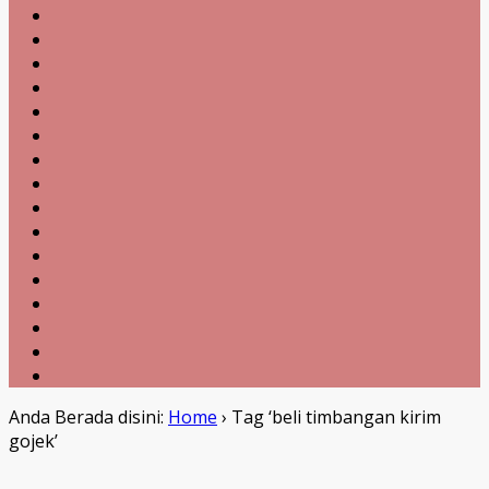
Anda Berada disini:
Home
›
Tag ‘beli timbangan kirim
gojek’