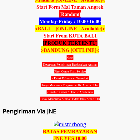
Start Form Mal Taman Angrek
[Random]
Monday-Friday : 10.00-16.00
>BALI [ONLINE | Available]<
Start From KUTA BALI
[PRODUK TERTENTU]
>BANDUNG [OFFLINE]<
Note:
Kecepatan Pengiriman Berdasarkan Antrian
First Come First Service
- Demi Kelancaran Transaksi
Hanya Menerima Pengiriman Ke Alamat Jelas
Rumah / Kantor / Hotel / Apartemen
Tidak Menerima Alamat Tidak Jelas Atau COD
Pengiriman Via JNE
BATAS PEMBAYARAN
JNE YES 18.00