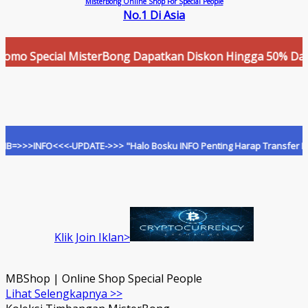
MisterBong Online Shop For Special People
No.1 Di Asia
 Special MisterBong Dapatkan Diskon Hingga 50% Dan Cashb
>INFO<<<-UPDATE->>> "Halo Bosku INFO Penting Harap Transfer Hanya Ke
Klik Join Iklan>
MBShop | Online Shop Special People
Lihat Selengkapnya >>