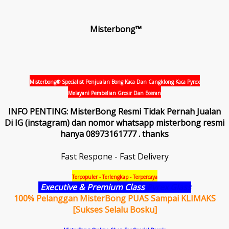
Misterbong™
Misterbong® Specialist Penjualan Bong Kaca Dan Cangklong Kaca Pyrex
Melayani Pembelian Grosir Dan Eceran
INFO PENTING: MisterBong Resmi Tidak Pernah Jualan
Di IG (instagram) dan nomor whatsapp misterbong resmi
hanya 08973161777 . thanks
Fast Respone - Fast Delivery
Terpopuler - Terlengkap - Terpercaya
Executive & Premium Class
Pyrex Glass
100% Pelanggan MisterBong PUAS Sampai KLIMAKS
[Sukses Selalu Bosku]