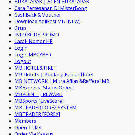
BUKALAPAK | AGEN BUKALAPAK
Cara Pemesanan Di MisterBong
CashBack & Voucher
Download Aplikasi MB (NEW)
Grup
INFO KODE PROMO
Lacak Nomor HP
Login
Login MBCYBER
Logout
MB HOTEL&TIKET
MB Hotel’s | Booking Kamar Hotel
MB NETWORK | Mitra Afliasi&Refferal MB
MBExpress [Status Order]
MBPOINT | REWARD
MBSports [LiveScore]
MBTRADER FOREX SYSTEM
MBTRADER [FOREX]
Members
Open Ticket
Order Via Kaskus