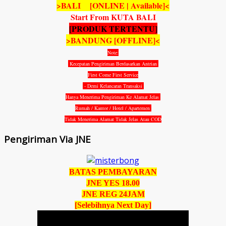
>BALI [ONLINE | Available]<
Start From KUTA BALI
[PRODUK TERTENTU]
>BANDUNG [OFFLINE]<
Note:
Kecepatan Pengiriman Berdasarkan Antrian
First Come First Service
- Demi Kelancaran Transaksi
Hanya Menerima Pengiriman Ke Alamat Jelas
Rumah / Kantor / Hotel / Apartemen
Tidak Menerima Alamat Tidak Jelas Atau COD
Pengiriman Via JNE
BATAS PEMBAYARAN
JNE YES 18.00
JNE REG 24JAM
[Selebihnya Next Day]