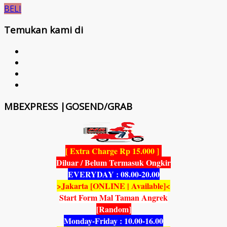
BELI
Temukan kami di
MBEXPRESS |GOSEND/GRAB
[ Extra Charge Rp 15.000 ]
Diluar / Belum Termasuk Ongkir
EVERYDAY : 08.00-20.00
>Jakarta [ONLINE | Available]<
Start Form Mal Taman Angrek
[Random]
Monday-Friday : 10.00-16.00