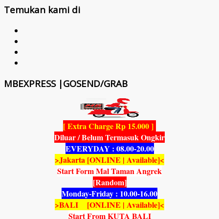
Temukan kami di
MBEXPRESS |GOSEND/GRAB
[ Extra Charge Rp 15.000 ]
Diluar / Belum Termasuk Ongkir
EVERYDAY : 08.00-20.00
>Jakarta [ONLINE | Available]<
Start Form Mal Taman Angrek
[Random]
Monday-Friday : 10.00-16.00
>BALI [ONLINE | Available]<
Start From KUTA BALI