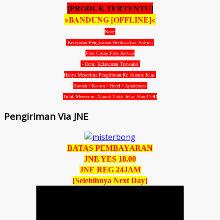
[PRODUK TERTENTU]
>BANDUNG [OFFLINE]<
Note:
Kecepatan Pengiriman Berdasarkan Antrian
First Come First Service
- Demi Kelancaran Transaksi
Hanya Menerima Pengiriman Ke Alamat Jelas
Rumah / Kantor / Hotel / Apartemen
Tidak Menerima Alamat Tidak Jelas Atau COD
Pengiriman Via JNE
BATAS PEMBAYARAN
JNE YES 18.00
JNE REG 24JAM
[Selebihnya Next Day]