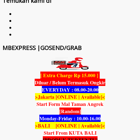
Temukan kami di
MBEXPRESS |GOSEND/GRAB
[ Extra Charge Rp 15.000 ]
Diluar / Belum Termasuk Ongkir
EVERYDAY : 08.00-20.00
>Jakarta [ONLINE | Available]<
Start Form Mal Taman Angrek
[Random]
Monday-Friday : 10.00-16.00
>BALI [ONLINE | Available]<
Start From KUTA BALI
[PRODUK TERTENTU]