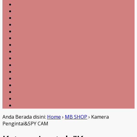
Anda Berada disini:
Home
›
MB SHOP
›
Kamera
Pengintai&SPY CAM