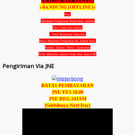
>BANDUNG [OFFLINE]<
Note:
Kecepatan Pengiriman Berdasarkan Antrian
First Come First Service
- Demi Kelancaran Transaksi
Hanya Menerima Pengiriman Ke Alamat Jelas
Rumah / Kantor / Hotel / Apartemen
Tidak Menerima Alamat Tidak Jelas Atau COD
Pengiriman Via JNE
BATAS PEMBAYARAN
JNE YES 18.00
JNE REG 24JAM
[Selebihnya Next Day]