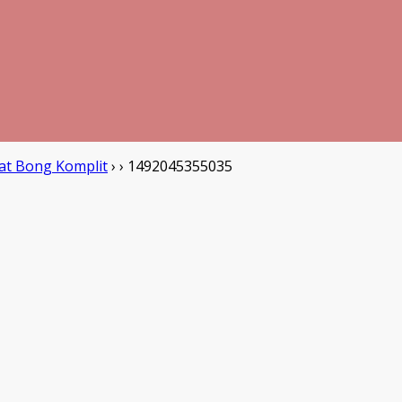
at Bong Komplit
›
›
1492045355035