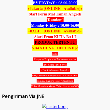
EVERYDAY : 08.00-20.00
>Jakarta [ONLINE | Available]<
Start Form Mal Taman Angrek
[Random]
Monday-Friday : 10.00-16.00
>BALI [ONLINE | Available]<
Start From KUTA BALI
[PRODUK TERTENTU]
>BANDUNG [OFFLINE]<
Note:
Kecepatan Pengiriman Berdasarkan Antrian
First Come First Service
- Demi Kelancaran Transaksi
Hanya Menerima Pengiriman Ke Alamat Jelas
Rumah / Kantor / Hotel / Apartemen
Tidak Menerima Alamat Tidak Jelas Atau COD
Pengiriman Via JNE