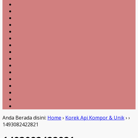
Anda Berada disini:
Home
›
Korek Api Kompor & Unik
›
›
1493082422821