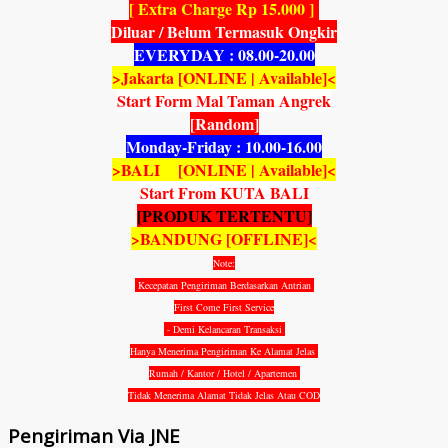
[ Extra Charge Rp 15.000 ]
Diluar / Belum Termasuk Ongkir
EVERYDAY : 08.00-20.00
>Jakarta [ONLINE | Available]<
Start Form Mal Taman Angrek
[Random]
Monday-Friday : 10.00-16.00
>BALI [ONLINE | Available]<
Start From KUTA BALI
[PRODUK TERTENTU]
>BANDUNG [OFFLINE]<
Note:
Kecepatan Pengiriman Berdasarkan Antrian
First Come First Service
- Demi Kelancaran Transaksi
Hanya Menerima Pengiriman Ke Alamat Jelas
Rumah / Kantor / Hotel / Apartemen
Tidak Menerima Alamat Tidak Jelas Atau COD
Pengiriman Via JNE