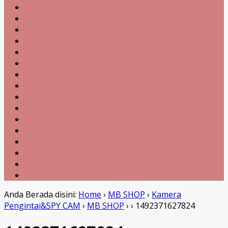
Anda Berada disini:
Home
›
MB SHOP
›
Kamera
Pengintai&SPY CAM
›
MB SHOP
›
›
1492371627824