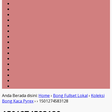
Anda Berada disini:
Home
›
Bong Fullset Lokal
›
Koleksi
Bong Kaca Pyrex
›
›
1501274583128