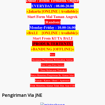
Diluar / Belum Termasuk Ongkir
EVERYDAY : 08.00-20.00
>Jakarta [ONLINE | Available]<
Start Form Mal Taman Angrek
[Random]
Monday-Friday : 10.00-16.00
>BALI [ONLINE | Available]<
Start From KUTA BALI
[PRODUK TERTENTU]
>BANDUNG [OFFLINE]<
Note:
Kecepatan Pengiriman Berdasarkan Antrian
First Come First Service
- Demi Kelancaran Transaksi
Hanya Menerima Pengiriman Ke Alamat Jelas
Rumah / Kantor / Hotel / Apartemen
Tidak Menerima Alamat Tidak Jelas Atau COD
Pengiriman Via JNE