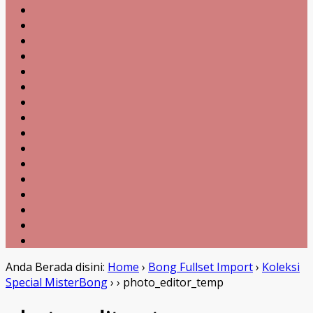
Anda Berada disini:
Home
›
Bong Fullset Import
›
Koleksi
Special MisterBong
›
›
photo_editor_temp