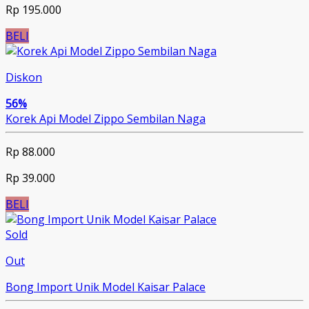
Rp 195.000
BELI
Diskon
56%
Korek Api Model Zippo Sembilan Naga
Rp 88.000
Rp 39.000
BELI
Sold
Out
Bong Import Unik Model Kaisar Palace