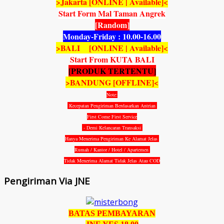
>Jakarta [ONLINE | Available]<
Start Form Mal Taman Angrek
[Random]
Monday-Friday : 10.00-16.00
>BALI [ONLINE | Available]<
Start From KUTA BALI
[PRODUK TERTENTU]
>BANDUNG [OFFLINE]<
Note:
Kecepatan Pengiriman Berdasarkan Antrian
First Come First Service
- Demi Kelancaran Transaksi
Hanya Menerima Pengiriman Ke Alamat Jelas
Rumah / Kantor / Hotel / Apartemen
Tidak Menerima Alamat Tidak Jelas Atau COD
Pengiriman Via JNE
BATAS PEMBAYARAN