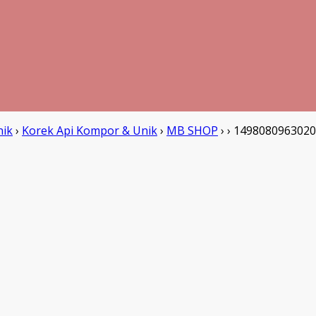
nik
›
Korek Api Kompor & Unik
›
MB SHOP
›
›
1498080963020